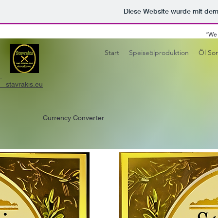
Diese Website wurde mit d
*We have been working
Start
Speiseölproduktion
Öl Sor
stavrakis.eu
Currency Converter